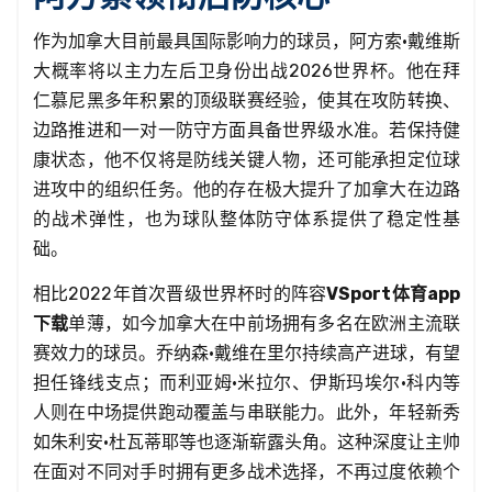
作为加拿大目前最具国际影响力的球员，阿方索·戴维斯
大概率将以主力左后卫身份出战2026世界杯。他在拜
仁慕尼黑多年积累的顶级联赛经验，使其在攻防转换、
边路推进和一对一防守方面具备世界级水准。若保持健
康状态，他不仅将是防线关键人物，还可能承担定位球
进攻中的组织任务。他的存在极大提升了加拿大在边路
的战术弹性，也为球队整体防守体系提供了稳定性基
础。
相比2022年首次晋级世界杯时的阵容
VSport体育app
下载
单薄，如今加拿大在中前场拥有多名在欧洲主流联
赛效力的球员。乔纳森·戴维在里尔持续高产进球，有望
担任锋线支点；而利亚姆·米拉尔、伊斯玛埃尔·科内等
人则在中场提供跑动覆盖与串联能力。此外，年轻新秀
如朱利安·杜瓦蒂耶等也逐渐崭露头角。这种深度让主帅
在面对不同对手时拥有更多战术选择，不再过度依赖个