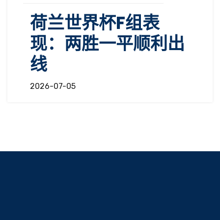
荷兰世界杯F组表
现：两胜一平顺利出
线
2026-07-05