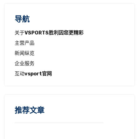
导航
关于
VSPORTS胜利因您更精彩
主营产品
新闻纵览
企业服务
互动
vsport官网
推荐文章