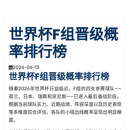
世界杯F组晋级概
率排行榜
2026-06-13
世界杯F组晋级概率排行榜
随着2026年世界杯日益临近，F组的四支参赛球队——
荷兰、日本、瑞典和突尼斯——已进入最后备战阶段。
根据当前球队实力、近期战绩、阵容深度以及历史表现
等多维度综合评估，各队的小组出线概率呈现出明显梯
度。