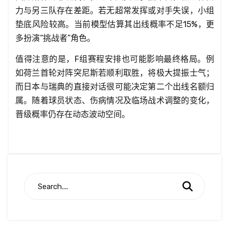
力与另三队存在差距。若无超常发挥或对手失误，小组
垫底风险较高。当前模型估算其出线概率不足15%，更
多扮演“挑战者”角色。
值得注意的是，F组赛程安排也可能影响最终格局。例
如荷兰首轮对阵突尼斯若顺利取胜，将极大提振士气；
而日本与瑞典的直接对话很可能决定第二个出线名额归
属。随着球员状态、伤病情况及临场战术调整的变化，
晋级概率仍存在动态波动空间。