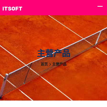
主营产品
首页
主营产品