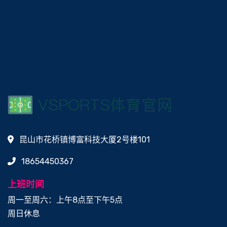
昆山市花桥镇博富科技大厦2号楼101
18654450367
上班时间
周一至周六：上午8点至下午5点
周日休息