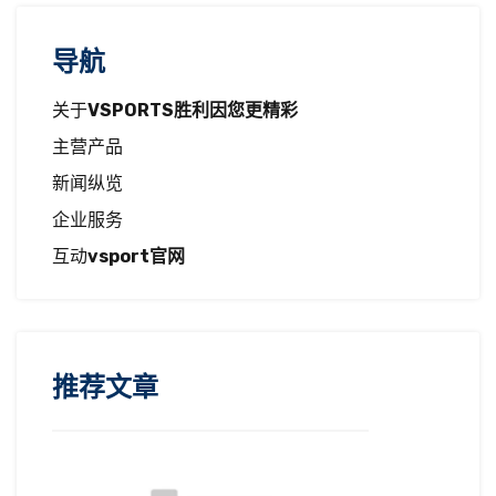
导航
关于
VSPORTS胜利因您更精彩
主营产品
新闻纵览
企业服务
互动
vsport官网
推荐文章