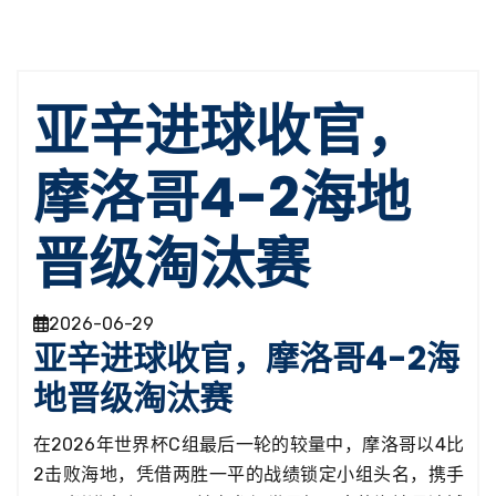
亚辛进球收官，
摩洛哥4-2海地
晋级淘汰赛
2026-06-29
亚辛进球收官，摩洛哥4-2海
地晋级淘汰赛
在2026年世界杯C组最后一轮的较量中，摩洛哥以4比
2击败海地，凭借两胜一平的战绩锁定小组头名，携手