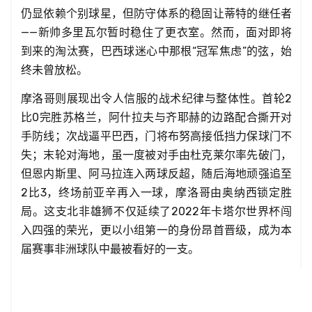
仍显依赖个别球星，但防守体系的稳固让蒂特的继任者
——新帅多里瓦尔暂时稳住了更衣室。然而，面对即将
到来的淘汰赛，巴西球迷心中那根“冠军焦虑”的弦，始
终未曾放松。
摩洛哥则展现出令人信服的战术纪律与整体性。首轮2
比0完胜苏格兰，阿什拉夫与齐耶赫的边路配合撕开对
手防线；次战逼平巴西，门将布努高接低挡力保球门不
失；末轮对海地，虽一度被对手由杜克莱尔率先破门，
但恩内斯里、阿马拉连入两球反超，随后海地顽强追至
2比3，终场前亚辛再入一球，摩洛哥由奥纳西锁定胜
局。这支北非雄狮不仅延续了2022年卡塔尔世界杯闯
入四强的荣光，更以小组第一的身份昂首晋级，成为本
届赛事非洲球队中最被看好的一支。