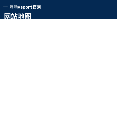
互动
vsport官网
网站地图
SiteMap
邮箱订阅