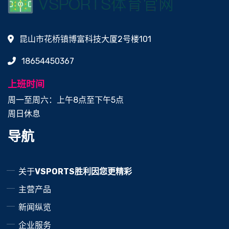
昆山市花桥镇博富科技大厦2号楼101
18654450367
上班时间
周一至周六：上午8点至下午5点
周日休息
导航
关于
VSPORTS胜利因您更精彩
主营产品
新闻纵览
企业服务