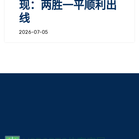
现：两胜一平顺利出
线
2026-07-05