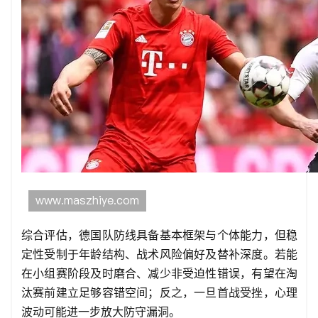
综合评估，德国队防线具备基本框架与个体能力，但稳
定性受制于年龄结构、战术风险偏好及替补深度。若能
在小组赛阶段及时磨合、减少非受迫性错误，有望在淘
汰赛前建立足够容错空间；反之，一旦首战受挫，心理
波动可能进一步放大防守漏洞。