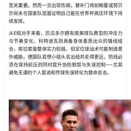
至关重要。然而一旦出现伤病，替补门将如鲍曼或努贝
尔尚未在国家队层面证明自己能在世界杯高压环境下持
续发挥。
从E组对手来看，厄瓜多尔拥有南美球队典型的冲击力
与节奏变化，科特迪瓦则具备身体素质出众的锋线组
合，库拉索虽整体实力较弱，但定位球战术可能制造意
外威胁。德国队若想小组头名出线并走得更远，防线必
须在保持前压的同时提升协防默契与失误控制——尤其
避免无谓的个人冒进和传球失误转化为致命反击。