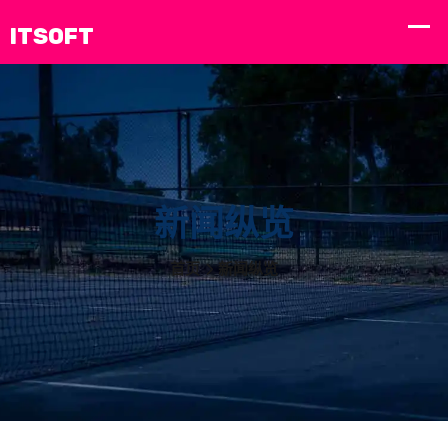
新闻纵览
首页
新闻纵览