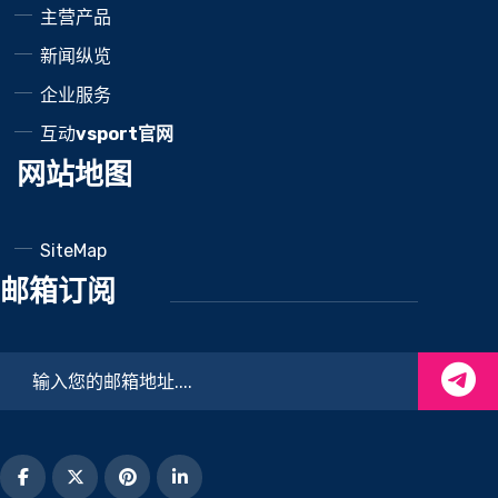
主营产品
新闻纵览
企业服务
互动
vsport官网
网站地图
SiteMap
邮箱订阅