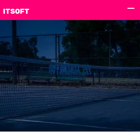
新闻纵览
首页
新闻纵览