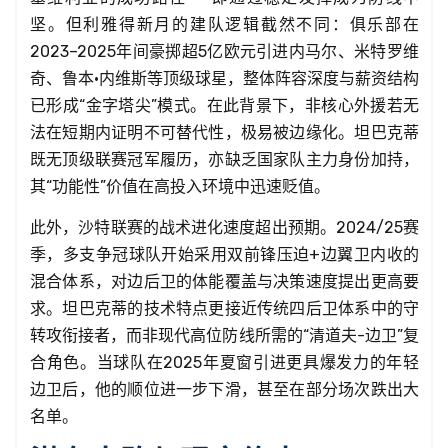
坚。但利雅得新月的建队逻辑截然不同：俱乐部在
2023–2025年间豪掷超5亿欧元引进内马尔、米特罗维
奇、鲁本·内维斯等顶级球星，整体阵容深度与薪资结构
已形成“金字塔尖”模式。在此背景下，非核心外援若无
法在短期内证明不可替代性，极易被边缘化。坦巴克蒂
既无顶级联赛冠军履历，亦缺乏国家队主力身份加持，
其“功能性”价值在高投入环境中迅速贬值。
此外，沙特联赛的战术进化速度超出预期。2024/25赛
季，多支争冠球队开始采用双前锋压迫+边翼卫内收的
混合体系，对边后卫的体能覆盖与决策速度提出更高要
求。坦巴克蒂的技术特点更接近传统四后卫体系中的守
转攻衔接者，而非现代高位防线所需的“清道夫-边卫”复
合角色。当球队在2025年夏窗引进更具爆发力的年轻
边卫后，他的顺位进一步下滑，甚至在部分场次跌出大
名单。