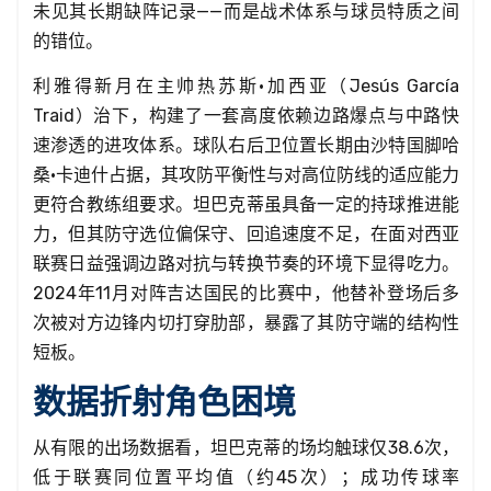
未见其长期缺阵记录——而是战术体系与球员特质之间
的错位。
利雅得新月在主帅热苏斯·加西亚（Jesús García
Traid）治下，构建了一套高度依赖边路爆点与中路快
速渗透的进攻体系。球队右后卫位置长期由沙特国脚哈
桑·卡迪什占据，其攻防平衡性与对高位防线的适应能力
更符合教练组要求。坦巴克蒂虽具备一定的持球推进能
力，但其防守选位偏保守、回追速度不足，在面对西亚
联赛日益强调边路对抗与转换节奏的环境下显得吃力。
2024年11月对阵吉达国民的比赛中，他替补登场后多
次被对方边锋内切打穿肋部，暴露了其防守端的结构性
短板。
数据折射角色困境
从有限的出场数据看，坦巴克蒂的场均触球仅38.6次，
低于联赛同位置平均值（约45次）；成功传球率