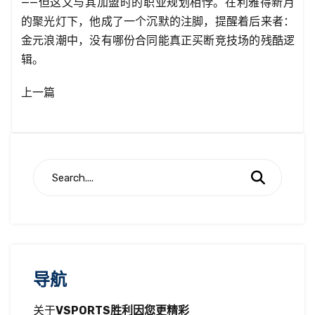
——但这又与其加盟时的职业规划相悖。在利雅得新月
的聚光灯下，他成了一个沉默的注脚，提醒着后来者：
金元浪潮中，没有哪份合同能真正买断竞技场的残酷逻
辑。
上一篇
导航
关于
VSPORTS胜利因您更精彩