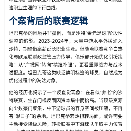
速职业生涯的下行曲线。
个案背后的联赛逻辑
坦巴克蒂的困境并非孤例，而是沙特“金元足球”阶段性
调整的缩影。2023–2024年，大量中游水平外援涌入
沙特，期望借高薪延长职业生涯。但随着联赛竞争白热
化与欧足联财政监管压力传导，俱乐部开始优化引援策
略：从“广撒网”转向“精准补强”，更看重即战力与战术
适配度。坦巴克蒂这类缺乏鲜明标签的球员，自然成为
优化过程中的淘汰对象。
他的经历也揭示了一个反直觉现象：在看似“养老”的沙
特联赛，生存门槛反而因资本集中而抬高。当顶级资源
向少数豪门聚集，中下游球员的容身空间被压缩，不再
有“混日子”的余地。坦巴克蒂若想扭转局面，或许需要
主动接受降级风险，转投联赛中下游球队争取主力位置